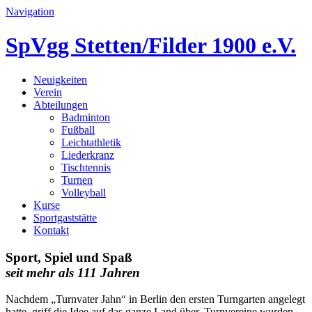
Navigation
SpVgg Stetten/Filder 1900 e.V.
Neuigkeiten
Verein
Abteilungen
Badminton
Fußball
Leichtathletik
Liederkranz
Tischtennis
Turnen
Volleyball
Kurse
Sportgaststätte
Kontakt
Sport, Spiel und Spaß
seit mehr als 111 Jahren
Nachdem „Turnvater Jahn“ in Berlin den ersten Turngarten angelegt
hatte, griff die Idee auf das ganze Land über. Turnvereine wurden