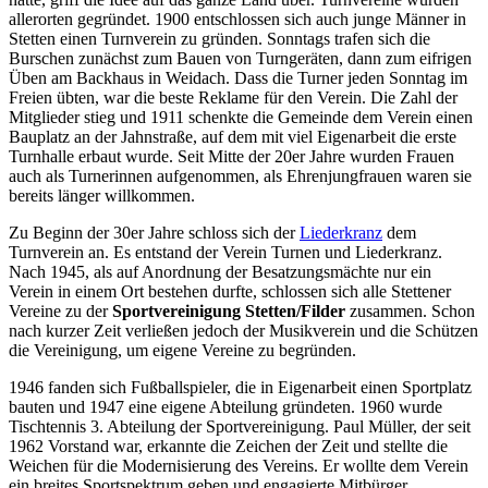
allerorten gegründet. 1900 entschlossen sich auch junge Männer in
Stetten einen Turnverein zu gründen. Sonntags trafen sich die
Burschen zunächst zum Bauen von Turngeräten, dann zum eifrigen
Üben am Backhaus in Weidach. Dass die Turner jeden Sonntag im
Freien übten, war die beste Reklame für den Verein. Die Zahl der
Mitglieder stieg und 1911 schenkte die Gemeinde dem Verein einen
Bauplatz an der Jahnstraße, auf dem mit viel Eigenarbeit die erste
Turnhalle erbaut wurde. Seit Mitte der 20er Jahre wurden Frauen
auch als Turnerinnen aufgenommen, als Ehrenjungfrauen waren sie
bereits länger willkommen.
Zu Beginn der 30er Jahre schloss sich der
Liederkranz
dem
Turnverein an. Es entstand der Verein Turnen und Liederkranz.
Nach 1945, als auf Anordnung der Besatzungsmächte nur ein
Verein in einem Ort bestehen durfte, schlossen sich alle Stettener
Vereine zu der
Sportvereinigung Stetten/Filder
zusammen. Schon
nach kurzer Zeit verließen jedoch der Musikverein und die Schützen
die Vereinigung, um eigene Vereine zu begründen.
1946 fanden sich Fußballspieler, die in Eigenarbeit einen Sportplatz
bauten und 1947 eine eigene Abteilung gründeten. 1960 wurde
Tischtennis 3. Abteilung der Sportvereinigung. Paul Müller, der seit
1962 Vorstand war, erkannte die Zeichen der Zeit und stellte die
Weichen für die Modernisierung des Vereins. Er wollte dem Verein
ein breites Sportspektrum geben und engagierte Mitbürger