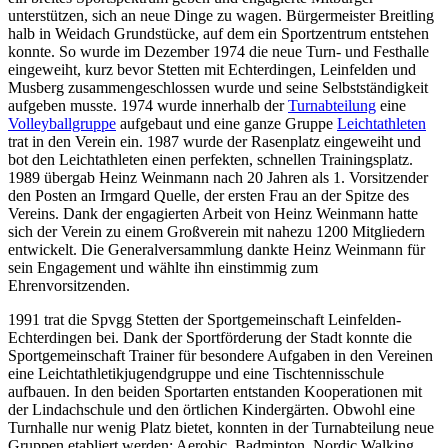
unterstützen, sich an neue Dinge zu wagen. Bürgermeister Breitling
halb in Weidach Grundstücke, auf dem ein Sportzentrum entstehen
konnte. So wurde im Dezember 1974 die neue Turn- und Festhalle
eingeweiht, kurz bevor Stetten mit Echterdingen, Leinfelden und
Musberg zusammengeschlossen wurde und seine Selbstständigkeit
aufgeben musste. 1974 wurde innerhalb der
Turnabteilung
eine
Volleyballgruppe
aufgebaut und eine ganze Gruppe
Leichtathleten
trat in den Verein ein. 1987 wurde der Rasenplatz eingeweiht und
bot den Leichtathleten einen perfekten, schnellen Trainingsplatz.
1989 übergab Heinz Weinmann nach 20 Jahren als 1. Vorsitzender
den Posten an Irmgard Quelle, der ersten Frau an der Spitze des
Vereins. Dank der engagierten Arbeit von Heinz Weinmann hatte
sich der Verein zu einem Großverein mit nahezu 1200 Mitgliedern
entwickelt. Die Generalversammlung dankte Heinz Weinmann für
sein Engagement und wählte ihn einstimmig zum
Ehrenvorsitzenden.
1991 trat die Spvgg Stetten der Sportgemeinschaft Leinfelden-
Echterdingen bei. Dank der Sportförderung der Stadt konnte die
Sportgemeinschaft Trainer für besondere Aufgaben in den Vereinen
eine Leichtathletikjugendgruppe und eine Tischtennisschule
aufbauen. In den beiden Sportarten entstanden Kooperationen mit
der Lindachschule und den örtlichen Kindergärten. Obwohl eine
Turnhalle nur wenig Platz bietet, konnten in der Turnabteilung neue
Gruppen etabliert werden: Aerobic, Badminton, Nordic Walking,