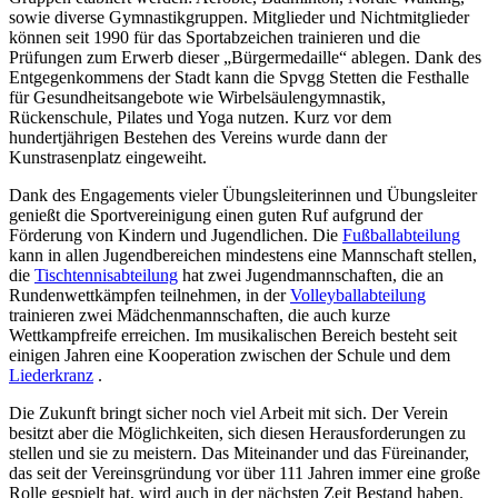
sowie diverse Gymnastikgruppen. Mitglieder und Nichtmitglieder
können seit 1990 für das Sportabzeichen trainieren und die
Prüfungen zum Erwerb dieser „Bürgermedaille“ ablegen. Dank des
Entgegenkommens der Stadt kann die Spvgg Stetten die Festhalle
für Gesundheitsangebote wie Wirbelsäulengymnastik,
Rückenschule, Pilates und Yoga nutzen. Kurz vor dem
hundertjährigen Bestehen des Vereins wurde dann der
Kunstrasenplatz eingeweiht.
Dank des Engagements vieler Übungsleiterinnen und Übungsleiter
genießt die Sportvereinigung einen guten Ruf aufgrund der
Förderung von Kindern und Jugendlichen. Die
Fußballabteilung
kann in allen Jugendbereichen mindestens eine Mannschaft stellen,
die
Tischtennisabteilung
hat zwei Jugendmannschaften, die an
Rundenwettkämpfen teilnehmen, in der
Volleyballabteilung
trainieren zwei Mädchenmannschaften, die auch kurze
Wettkampfreife erreichen. Im musikalischen Bereich besteht seit
einigen Jahren eine Kooperation zwischen der Schule und dem
Liederkranz
.
Die Zukunft bringt sicher noch viel Arbeit mit sich. Der Verein
besitzt aber die Möglichkeiten, sich diesen Herausforderungen zu
stellen und sie zu meistern. Das Miteinander und das Füreinander,
das seit der Vereinsgründung vor über 111 Jahren immer eine große
Rolle gespielt hat, wird auch in der nächsten Zeit Bestand haben.